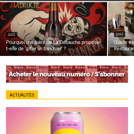
QUIZ
QUIZ
Pourquoi une bière de La Débauche propose-
Quelle es
t-elle de ‘gifler un banquier’ ?
Restauran
ACTUALITÉS