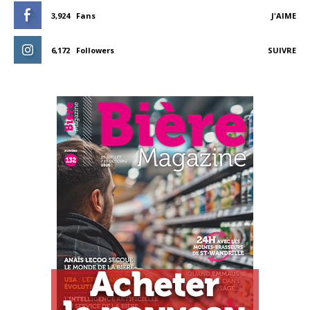
3,924
Fans
J'AIME
6,172
Followers
SUIVRE